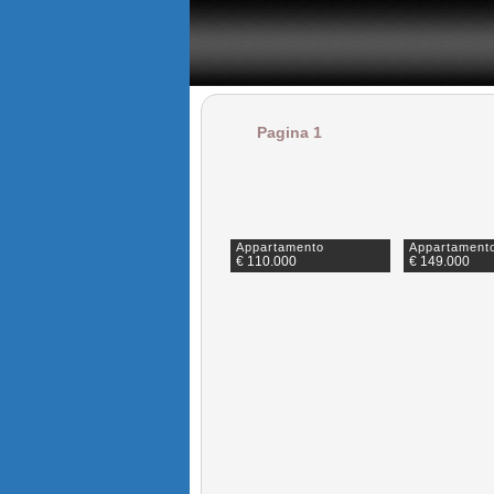
Il portale immobiliare è rivolto a chi cerca casa in vendita 
Pagina 1
Appartamento
Appartament
€ 110.000
€ 149.000