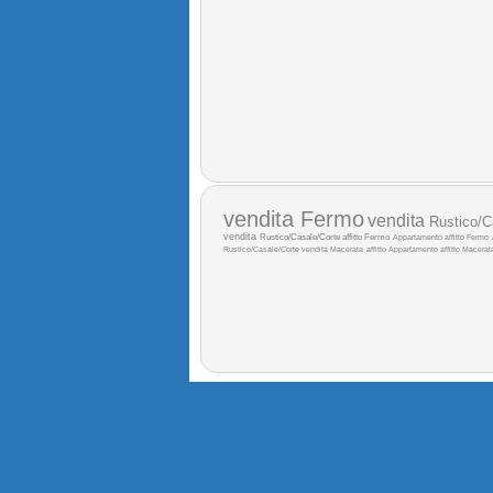
vendita Fermo
vendita
Rustico/C
vendita
Rustico/Casale/Corte affitto Fermo
Appartamento affitto Fermo
Rustico/Casale/Corte vendita Macerata
affitto
Appartamento affitto Macerat