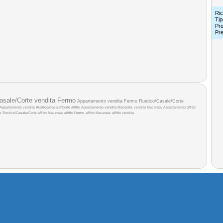
Ric
Tip
Pro
Pr
asale/Corte vendita Fermo
Appartamento vendita Fermo
Rustico/Casale/Corte
Appartamento vendita
Rustico/Casale/Corte affitto
Appartamento vendita Macerata
vendita Macerata
Appartamento affitto
a
Rustico/Casale/Corte affitto Macerata
affitto Fermo
affitto Macerata
affitto
vendita