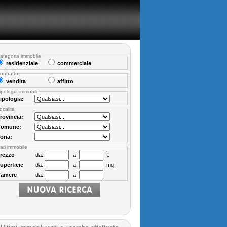
ategoria immobile
residenziale
commerciale
ontratto
vendita
affitto
ipologia immobile
ipologia:
ocalità
rovincia:
omune:
ona:
ati immobile
rezzo
da:
a:
€
uperficie
da:
a:
mq.
amere
da:
a: