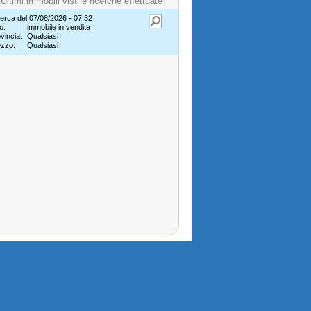
Ultimi immobili visti e ricerche effettuate
erca del 07/08/2026 - 07:32
o:
immobile in vendita
vincia:
Qualsiasi
ezzo:
Qualsiasi