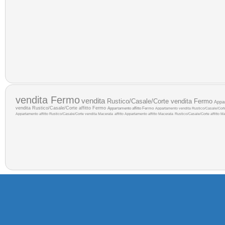
vendita Fermo
vendita
Rustico/Casale/Corte vendita Fermo
Appa
vendita
Rustico/Casale/Corte affitto Fermo
Appartamento affitto Fermo
Appartamento vendita
Rustico/Casale/Corte
Appartamento affitto
Rustico/Casale/Corte vendita Macerata
affitto
Appartamento affitto Macerata
Rustico/Casale/Corte affitto M