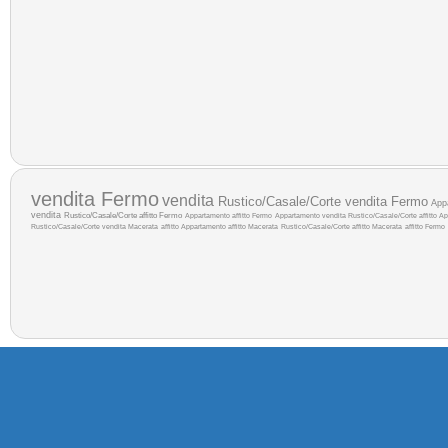
vendita Fermo
vendita
Rustico/Casale/Corte vendita Fermo
App
vendita
Rustico/Casale/Corte affitto Fermo
Appartamento affitto Fermo
Appartamento vendita
Rustico/Casale/Corte affitto
Ap
Rustico/Casale/Corte vendita Macerata
affitto
Appartamento affitto Macerata
Rustico/Casale/Corte affitto Macerata
affitto Fermo